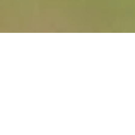
Qui est le tigre ?
Nom scientifique
Panthera tigris
Taille
de 1 m à 1,20 m au garrot
Poids